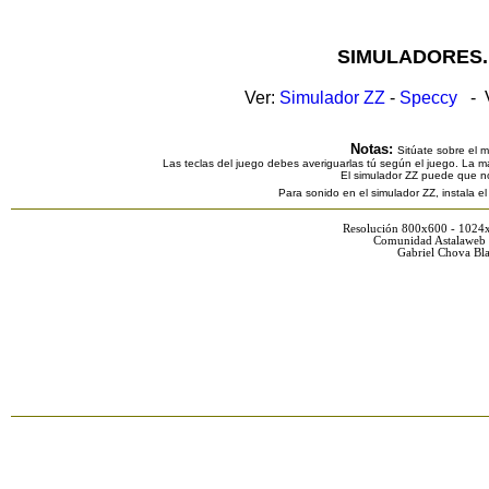
SIMULADORES.
Ver:
Simulador ZZ
-
Speccy
- V
Notas:
Sitúate sobre el 
Las teclas del juego debes averiguarlas tú según el juego. La ma
El simulador ZZ puede que n
Para sonido en el simulador ZZ, instala e
Resolución 800x600 - 1024
Comunidad Astalaweb 
Gabriel Chova Bla