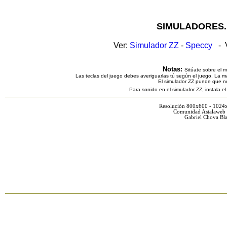
SIMULADORES.
Ver:
Simulador ZZ
-
Speccy
- V
Notas:
Sitúate sobre el 
Las teclas del juego debes averiguarlas tú según el juego. La ma
El simulador ZZ puede que n
Para sonido en el simulador ZZ, instala e
Resolución 800x600 - 1024
Comunidad Astalaweb 
Gabriel Chova Bla