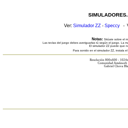
SIMULADORES.
Ver:
Simulador ZZ
-
Speccy
- V
Notas:
Sitúate sobre el 
Las teclas del juego debes averiguarlas tú según el juego. La ma
El simulador ZZ puede que n
Para sonido en el simulador ZZ, instala e
Resolución 800x600 - 1024
Comunidad Astalaweb 
Gabriel Chova Bla