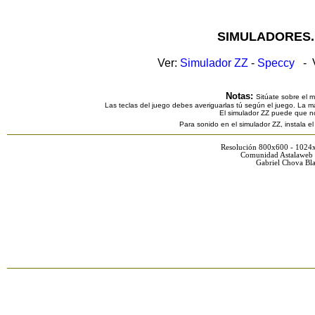
SIMULADORES.
Ver:
Simulador ZZ
-
Speccy
- V
Notas:
Sitúate sobre el 
Las teclas del juego debes averiguarlas tú según el juego. La ma
El simulador ZZ puede que n
Para sonido en el simulador ZZ, instala e
Resolución 800x600 - 1024
Comunidad Astalaweb 
Gabriel Chova Bla