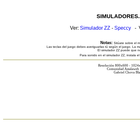
SIMULADORES.
Ver:
Simulador ZZ
-
Speccy
- V
Notas:
Sitúate sobre el 
Las teclas del juego debes averiguarlas tú según el juego. La ma
El simulador ZZ puede que n
Para sonido en el simulador ZZ, instala e
Resolución 800x600 - 1024
Comunidad Astalaweb 
Gabriel Chova Bla