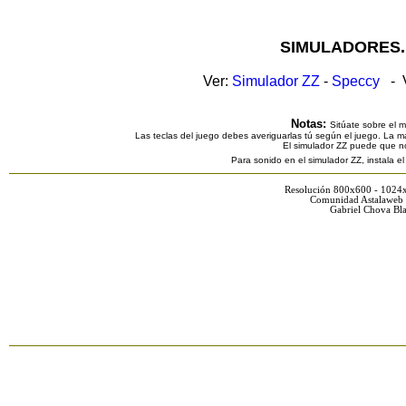
SIMULADORES.
Ver:
Simulador ZZ
-
Speccy
- V
Notas:
Sitúate sobre el 
Las teclas del juego debes averiguarlas tú según el juego. La ma
El simulador ZZ puede que n
Para sonido en el simulador ZZ, instala e
Resolución 800x600 - 1024
Comunidad Astalaweb 
Gabriel Chova Bla