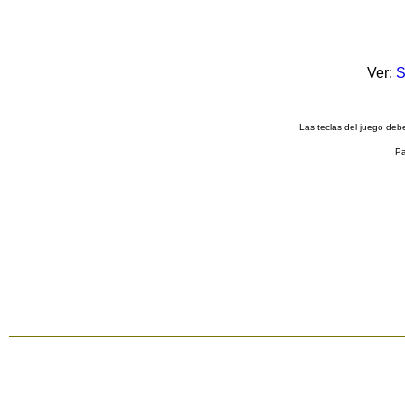
Ver:
S
Las teclas del juego debe
Pa