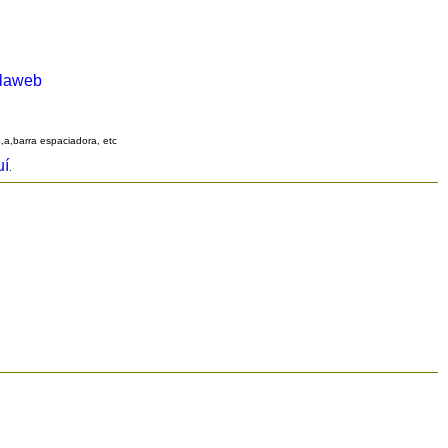
alaweb
q,a,barra espaciadora, etc
uí
.