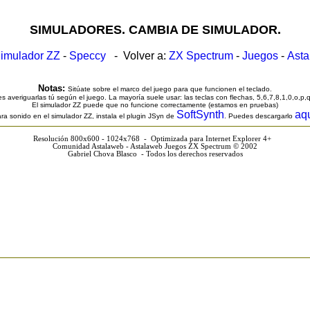
SIMULADORES. CAMBIA DE SIMULADOR.
imulador ZZ
-
Speccy
- Volver a:
ZX Spectrum
-
Juegos
-
Ast
Notas:
Sitúate sobre el marco del juego para que funcionen el teclado.
s averiguarlas tú según el juego. La mayoría suele usar: las teclas con flechas, 5,6,7,8,1,0,o,p,
El simulador ZZ puede que no funcione correctamente (estamos en pruebas)
SoftSynth
aq
ra sonido en el simulador ZZ, instala el plugin JSyn de
. Puedes descargarlo
Resolución 800x600 - 1024x768 - Optimizada para Internet Explorer 4+
Comunidad Astalaweb - Astalaweb Juegos ZX Spectrum © 2002
Gabriel Chova Blasco - Todos los derechos reservados