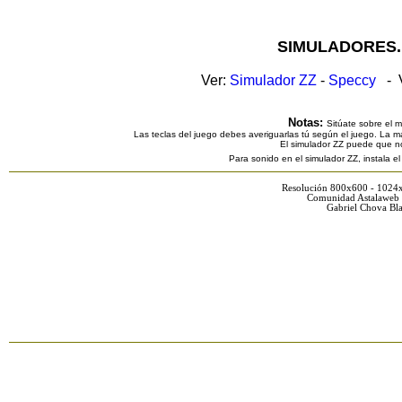
SIMULADORES.
Ver:
Simulador ZZ
-
Speccy
- V
Notas:
Sitúate sobre el 
Las teclas del juego debes averiguarlas tú según el juego. La ma
El simulador ZZ puede que n
Para sonido en el simulador ZZ, instala e
Resolución 800x600 - 1024
Comunidad Astalaweb 
Gabriel Chova Bla