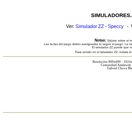
SIMULADORES.
Ver:
Simulador ZZ
-
Speccy
- V
Notas:
Sitúate sobre el 
Las teclas del juego debes averiguarlas tú según el juego. La ma
El simulador ZZ puede que n
Para sonido en el simulador ZZ, instala e
Resolución 800x600 - 1024
Comunidad Astalaweb 
Gabriel Chova Bla