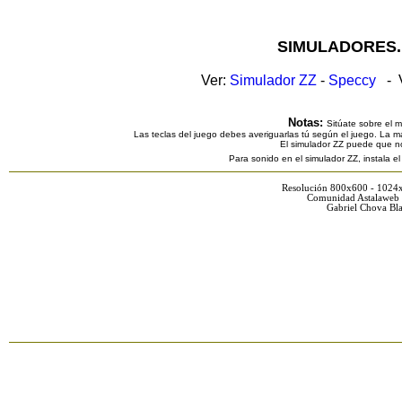
SIMULADORES.
Ver:
Simulador ZZ
-
Speccy
- V
Notas:
Sitúate sobre el 
Las teclas del juego debes averiguarlas tú según el juego. La ma
El simulador ZZ puede que n
Para sonido en el simulador ZZ, instala e
Resolución 800x600 - 1024
Comunidad Astalaweb 
Gabriel Chova Bla