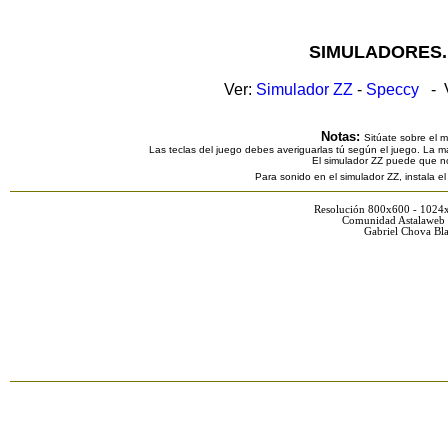
SIMULADORES.
Ver:
Simulador ZZ
-
Speccy
- V
Notas:
Sitúate sobre el 
Las teclas del juego debes averiguarlas tú según el juego. La ma
El simulador ZZ puede que n
Para sonido en el simulador ZZ, instala e
Resolución 800x600 - 1024
Comunidad Astalaweb 
Gabriel Chova Bla