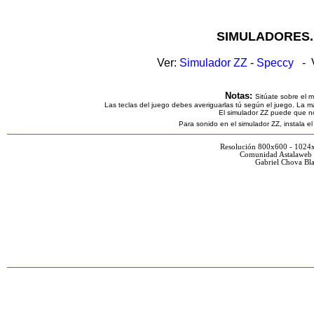
SIMULADORES.
Ver:
Simulador ZZ
-
Speccy
- V
Notas:
Sitúate sobre el 
Las teclas del juego debes averiguarlas tú según el juego. La ma
El simulador ZZ puede que n
Para sonido en el simulador ZZ, instala e
Resolución 800x600 - 1024
Comunidad Astalaweb 
Gabriel Chova Bla