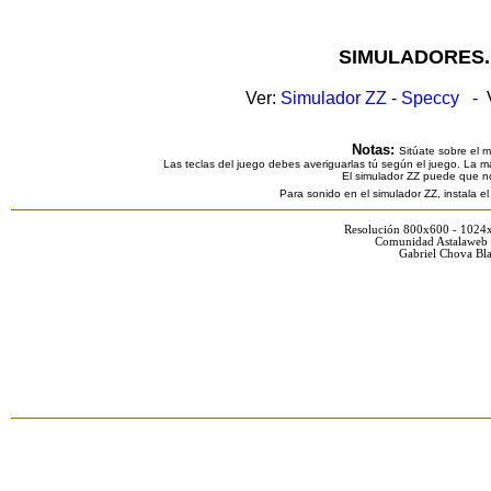
SIMULADORES.
Ver:
Simulador ZZ
-
Speccy
- V
Notas:
Sitúate sobre el 
Las teclas del juego debes averiguarlas tú según el juego. La ma
El simulador ZZ puede que n
Para sonido en el simulador ZZ, instala e
Resolución 800x600 - 1024
Comunidad Astalaweb 
Gabriel Chova Bla