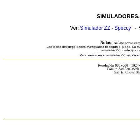
SIMULADORES.
Ver:
Simulador ZZ
-
Speccy
- V
Notas:
Sitúate sobre el 
Las teclas del juego debes averiguarlas tú según el juego. La ma
El simulador ZZ puede que n
Para sonido en el simulador ZZ, instala e
Resolución 800x600 - 1024
Comunidad Astalaweb 
Gabriel Chova Bla