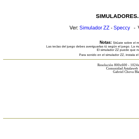
SIMULADORES.
Ver:
Simulador ZZ
-
Speccy
- V
Notas:
Sitúate sobre el 
Las teclas del juego debes averiguarlas tú según el juego. La ma
El simulador ZZ puede que n
Para sonido en el simulador ZZ, instala e
Resolución 800x600 - 1024
Comunidad Astalaweb 
Gabriel Chova Bla