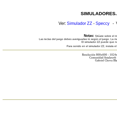
SIMULADORES.
Ver:
Simulador ZZ
-
Speccy
- V
Notas:
Sitúate sobre el 
Las teclas del juego debes averiguarlas tú según el juego. La ma
El simulador ZZ puede que n
Para sonido en el simulador ZZ, instala e
Resolución 800x600 - 1024
Comunidad Astalaweb 
Gabriel Chova Bla