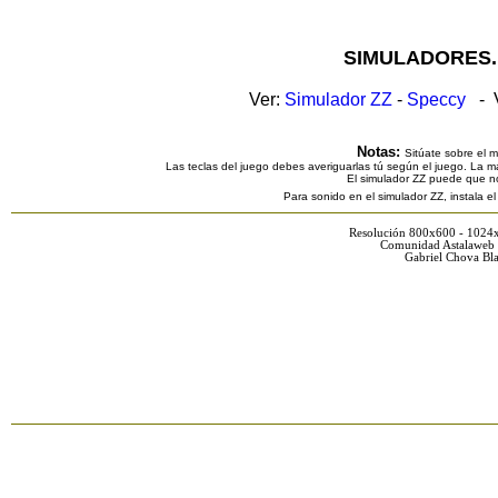
SIMULADORES.
Ver:
Simulador ZZ
-
Speccy
- V
Notas:
Sitúate sobre el 
Las teclas del juego debes averiguarlas tú según el juego. La ma
El simulador ZZ puede que n
Para sonido en el simulador ZZ, instala e
Resolución 800x600 - 1024
Comunidad Astalaweb 
Gabriel Chova Bla