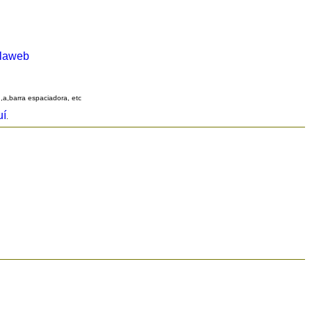
alaweb
q,a,barra espaciadora, etc
uí
.