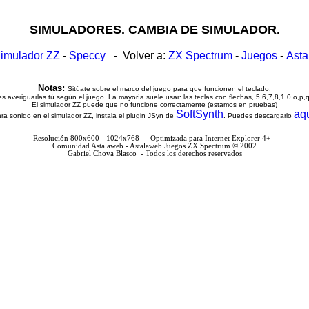
SIMULADORES. CAMBIA DE SIMULADOR.
imulador ZZ
-
Speccy
- Volver a:
ZX Spectrum
-
Juegos
-
Ast
Notas:
Sitúate sobre el marco del juego para que funcionen el teclado.
s averiguarlas tú según el juego. La mayoría suele usar: las teclas con flechas, 5,6,7,8,1,0,o,p,
El simulador ZZ puede que no funcione correctamente (estamos en pruebas)
SoftSynth
aq
ra sonido en el simulador ZZ, instala el plugin JSyn de
. Puedes descargarlo
Resolución 800x600 - 1024x768 - Optimizada para Internet Explorer 4+
Comunidad Astalaweb - Astalaweb Juegos ZX Spectrum © 2002
Gabriel Chova Blasco - Todos los derechos reservados