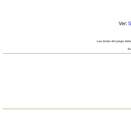
Ver:
S
Las teclas del juego debe
Pa