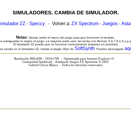
SIMULADORES. CAMBIA DE SIMULADOR.
imulador ZZ
-
Speccy
- Volver a:
ZX Spectrum
-
Juegos
-
Ast
Notas:
Sitúate sobre el marco del juego para que funcionen el teclado.
s averiguarlas tú según el juego. La mayoría suele usar: las teclas con flechas, 5,6,7,8,1,0,o,p,
El simulador ZZ puede que no funcione correctamente (estamos en pruebas)
SoftSynth
aq
ra sonido en el simulador ZZ, instala el plugin JSyn de
. Puedes descargarlo
Resolución 800x600 - 1024x768 - Optimizada para Internet Explorer 4+
Comunidad Astalaweb - Astalaweb Juegos ZX Spectrum © 2002
Gabriel Chova Blasco - Todos los derechos reservados