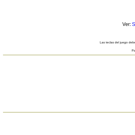
Ver:
S
Las teclas del juego debe
Pa