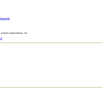
alaweb
q,a,barra espaciadora, etc
uí
.