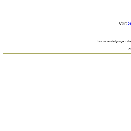
Ver:
S
Las teclas del juego debe
Pa