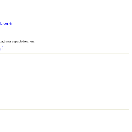
alaweb
q,a,barra espaciadora, etc
uí
.