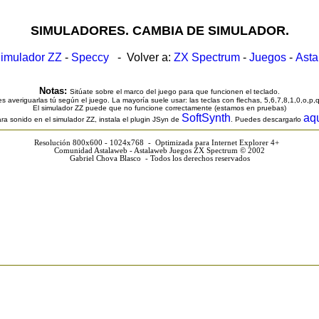
SIMULADORES. CAMBIA DE SIMULADOR.
imulador ZZ
-
Speccy
- Volver a:
ZX Spectrum
-
Juegos
-
Ast
Notas:
Sitúate sobre el marco del juego para que funcionen el teclado.
s averiguarlas tú según el juego. La mayoría suele usar: las teclas con flechas, 5,6,7,8,1,0,o,p,
El simulador ZZ puede que no funcione correctamente (estamos en pruebas)
SoftSynth
aq
ra sonido en el simulador ZZ, instala el plugin JSyn de
. Puedes descargarlo
Resolución 800x600 - 1024x768 - Optimizada para Internet Explorer 4+
Comunidad Astalaweb - Astalaweb Juegos ZX Spectrum © 2002
Gabriel Chova Blasco - Todos los derechos reservados