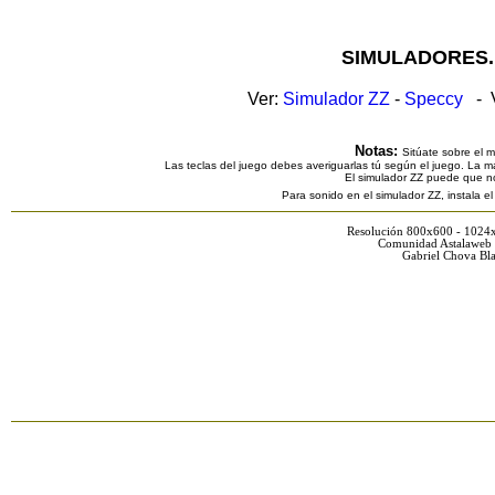
SIMULADORES.
Ver:
Simulador ZZ
-
Speccy
- V
Notas:
Sitúate sobre el 
Las teclas del juego debes averiguarlas tú según el juego. La ma
El simulador ZZ puede que n
Para sonido en el simulador ZZ, instala e
Resolución 800x600 - 1024
Comunidad Astalaweb 
Gabriel Chova Bla