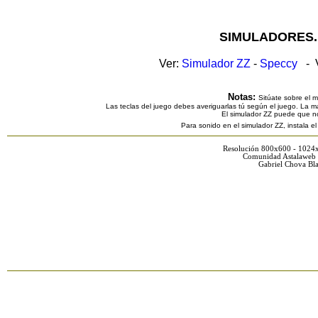
SIMULADORES.
Ver:
Simulador ZZ
-
Speccy
- V
Notas:
Sitúate sobre el 
Las teclas del juego debes averiguarlas tú según el juego. La ma
El simulador ZZ puede que n
Para sonido en el simulador ZZ, instala e
Resolución 800x600 - 1024
Comunidad Astalaweb 
Gabriel Chova Bla