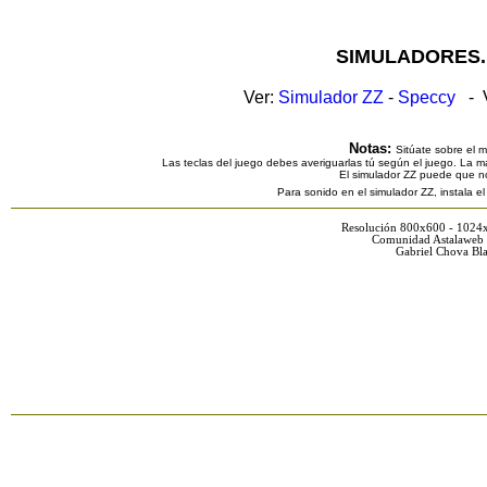
SIMULADORES.
Ver:
Simulador ZZ
-
Speccy
- V
Notas:
Sitúate sobre el 
Las teclas del juego debes averiguarlas tú según el juego. La ma
El simulador ZZ puede que n
Para sonido en el simulador ZZ, instala e
Resolución 800x600 - 1024
Comunidad Astalaweb 
Gabriel Chova Bla