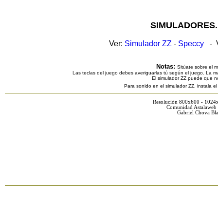
SIMULADORES.
Ver:
Simulador ZZ
-
Speccy
- V
Notas:
Sitúate sobre el 
Las teclas del juego debes averiguarlas tú según el juego. La ma
El simulador ZZ puede que n
Para sonido en el simulador ZZ, instala e
Resolución 800x600 - 1024
Comunidad Astalaweb 
Gabriel Chova Bla