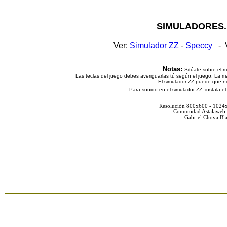
SIMULADORES.
Ver:
Simulador ZZ
-
Speccy
- V
Notas:
Sitúate sobre el 
Las teclas del juego debes averiguarlas tú según el juego. La ma
El simulador ZZ puede que n
Para sonido en el simulador ZZ, instala e
Resolución 800x600 - 1024
Comunidad Astalaweb 
Gabriel Chova Bla