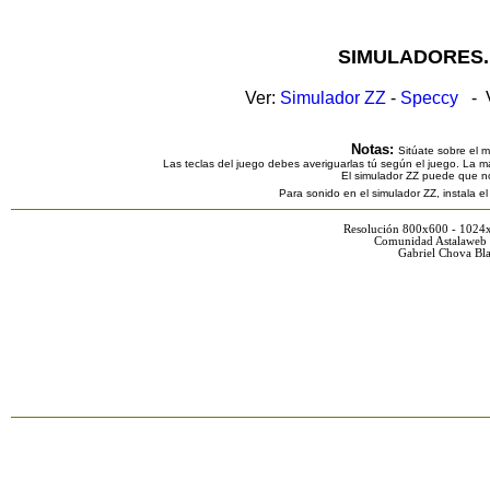
SIMULADORES.
Ver:
Simulador ZZ
-
Speccy
- V
Notas:
Sitúate sobre el 
Las teclas del juego debes averiguarlas tú según el juego. La ma
El simulador ZZ puede que n
Para sonido en el simulador ZZ, instala e
Resolución 800x600 - 1024
Comunidad Astalaweb 
Gabriel Chova Bla