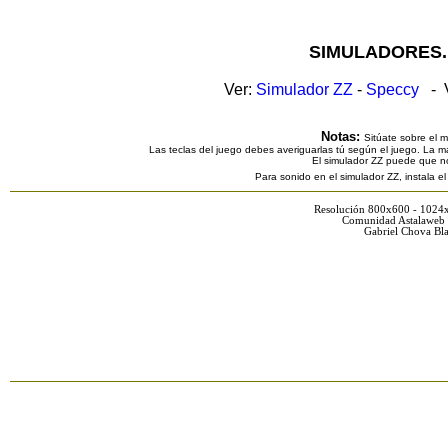
SIMULADORES.
Ver:
Simulador ZZ
-
Speccy
- V
Notas:
Sitúate sobre el 
Las teclas del juego debes averiguarlas tú según el juego. La ma
El simulador ZZ puede que n
Para sonido en el simulador ZZ, instala e
Resolución 800x600 - 1024
Comunidad Astalaweb 
Gabriel Chova Bla