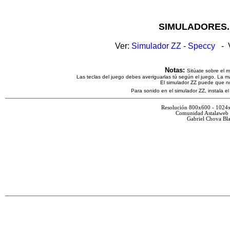
SIMULADORES.
Ver:
Simulador ZZ
-
Speccy
- V
Notas:
Sitúate sobre el 
Las teclas del juego debes averiguarlas tú según el juego. La ma
El simulador ZZ puede que n
Para sonido en el simulador ZZ, instala e
Resolución 800x600 - 1024
Comunidad Astalaweb 
Gabriel Chova Bla