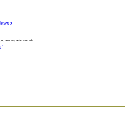
alaweb
q,a,barra espaciadora, etc
uí
.