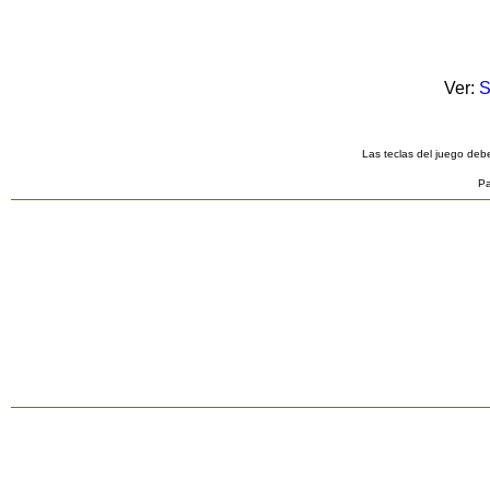
Ver:
S
Las teclas del juego debe
Pa