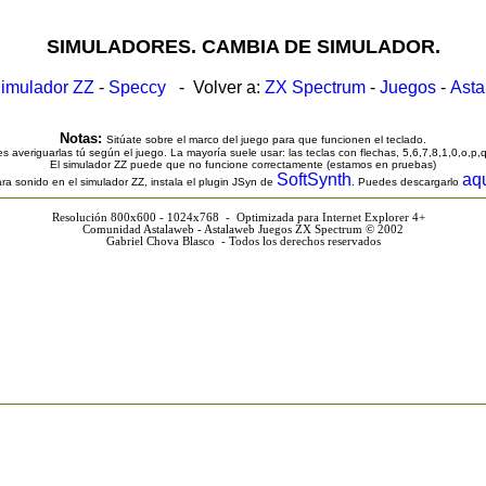
SIMULADORES. CAMBIA DE SIMULADOR.
imulador ZZ
-
Speccy
- Volver a:
ZX Spectrum
-
Juegos
-
Ast
Notas:
Sitúate sobre el marco del juego para que funcionen el teclado.
s averiguarlas tú según el juego. La mayoría suele usar: las teclas con flechas, 5,6,7,8,1,0,o,p,
El simulador ZZ puede que no funcione correctamente (estamos en pruebas)
SoftSynth
aq
ra sonido en el simulador ZZ, instala el plugin JSyn de
. Puedes descargarlo
Resolución 800x600 - 1024x768 - Optimizada para Internet Explorer 4+
Comunidad Astalaweb - Astalaweb Juegos ZX Spectrum © 2002
Gabriel Chova Blasco - Todos los derechos reservados