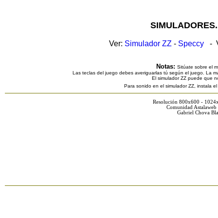
SIMULADORES.
Ver:
Simulador ZZ
-
Speccy
- V
Notas:
Sitúate sobre el 
Las teclas del juego debes averiguarlas tú según el juego. La ma
El simulador ZZ puede que n
Para sonido en el simulador ZZ, instala e
Resolución 800x600 - 1024
Comunidad Astalaweb 
Gabriel Chova Bla