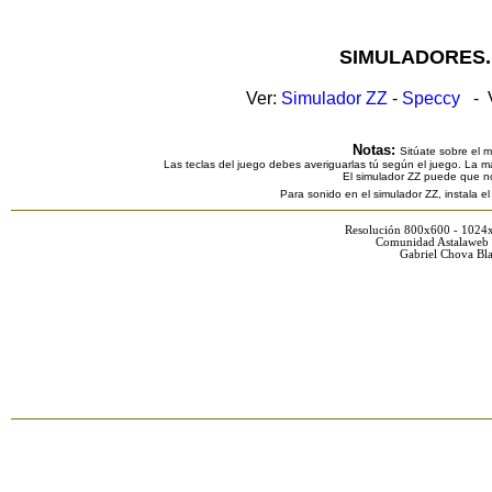
SIMULADORES.
Ver:
Simulador ZZ
-
Speccy
- V
Notas:
Sitúate sobre el 
Las teclas del juego debes averiguarlas tú según el juego. La ma
El simulador ZZ puede que n
Para sonido en el simulador ZZ, instala e
Resolución 800x600 - 1024
Comunidad Astalaweb 
Gabriel Chova Bla