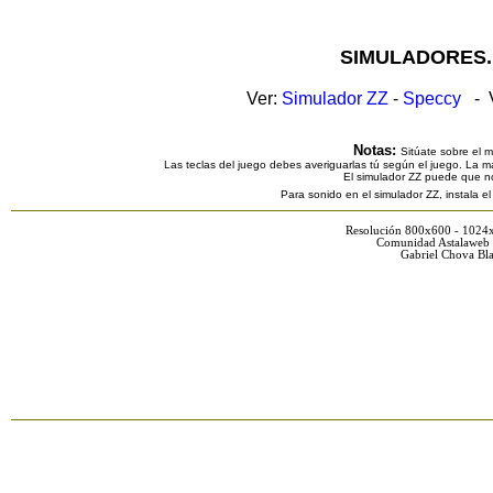
SIMULADORES.
Ver:
Simulador ZZ
-
Speccy
- V
Notas:
Sitúate sobre el 
Las teclas del juego debes averiguarlas tú según el juego. La ma
El simulador ZZ puede que n
Para sonido en el simulador ZZ, instala e
Resolución 800x600 - 1024
Comunidad Astalaweb 
Gabriel Chova Bla