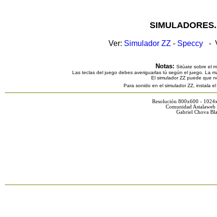
SIMULADORES.
Ver:
Simulador ZZ
-
Speccy
- V
Notas:
Sitúate sobre el 
Las teclas del juego debes averiguarlas tú según el juego. La ma
El simulador ZZ puede que n
Para sonido en el simulador ZZ, instala e
Resolución 800x600 - 1024
Comunidad Astalaweb 
Gabriel Chova Bla