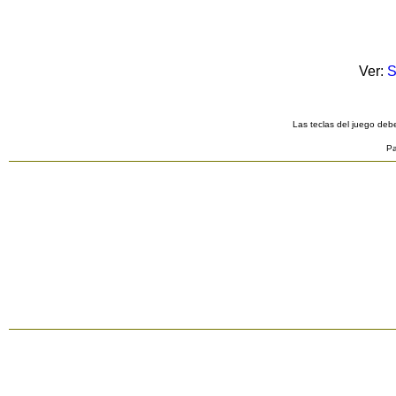
Ver:
S
Las teclas del juego debe
Pa