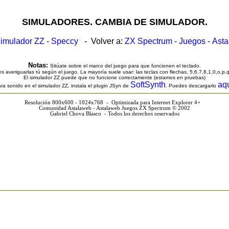
SIMULADORES. CAMBIA DE SIMULADOR.
imulador ZZ
-
Speccy
- Volver a:
ZX Spectrum
-
Juegos
-
Ast
Notas:
Sitúate sobre el marco del juego para que funcionen el teclado.
s averiguarlas tú según el juego. La mayoría suele usar: las teclas con flechas, 5,6,7,8,1,0,o,p,
El simulador ZZ puede que no funcione correctamente (estamos en pruebas)
SoftSynth
aq
ra sonido en el simulador ZZ, instala el plugin JSyn de
. Puedes descargarlo
Resolución 800x600 - 1024x768 - Optimizada para Internet Explorer 4+
Comunidad Astalaweb - Astalaweb Juegos ZX Spectrum © 2002
Gabriel Chova Blasco - Todos los derechos reservados