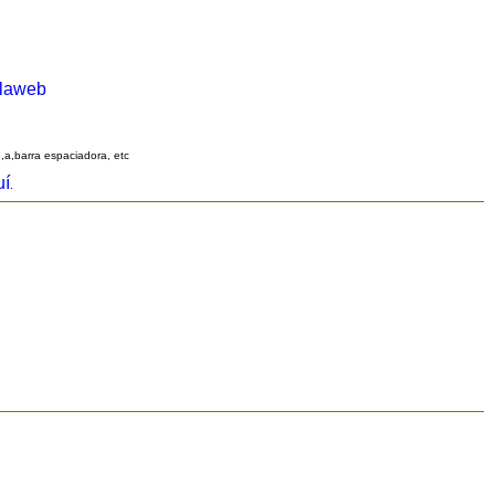
alaweb
q,a,barra espaciadora, etc
uí
.