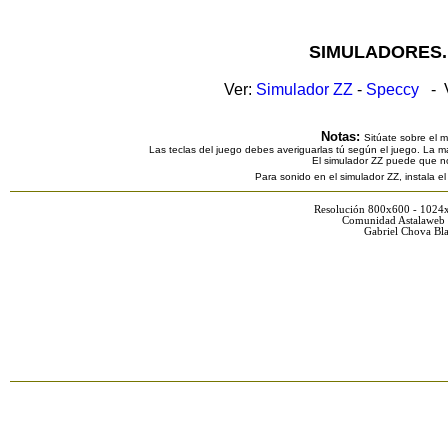
SIMULADORES.
Ver:
Simulador ZZ
-
Speccy
- V
Notas:
Sitúate sobre el 
Las teclas del juego debes averiguarlas tú según el juego. La ma
El simulador ZZ puede que n
Para sonido en el simulador ZZ, instala e
Resolución 800x600 - 1024
Comunidad Astalaweb 
Gabriel Chova Bla