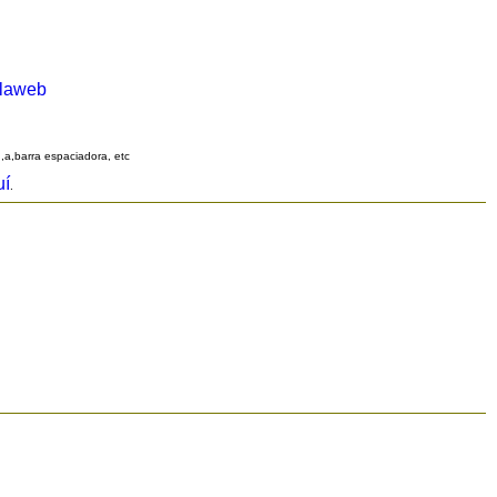
alaweb
q,a,barra espaciadora, etc
uí
.