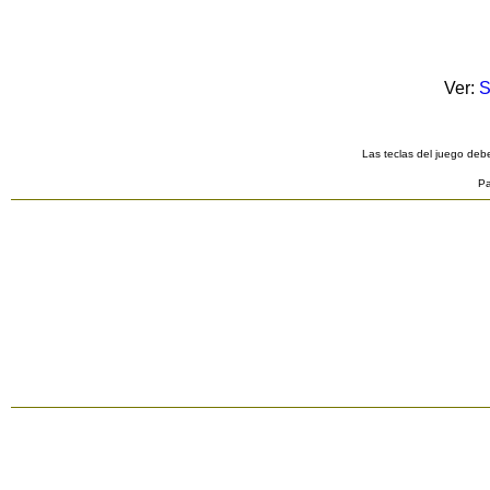
Ver:
S
Las teclas del juego debe
Pa