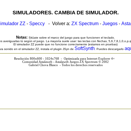
SIMULADORES. CAMBIA DE SIMULADOR.
imulador ZZ
-
Speccy
- Volver a:
ZX Spectrum
-
Juegos
-
Ast
Notas:
Sitúate sobre el marco del juego para que funcionen el teclado.
s averiguarlas tú según el juego. La mayoría suele usar: las teclas con flechas, 5,6,7,8,1,0,o,p,
El simulador ZZ puede que no funcione correctamente (estamos en pruebas)
SoftSynth
aq
ra sonido en el simulador ZZ, instala el plugin JSyn de
. Puedes descargarlo
Resolución 800x600 - 1024x768 - Optimizada para Internet Explorer 4+
Comunidad Astalaweb - Astalaweb Juegos ZX Spectrum © 2002
Gabriel Chova Blasco - Todos los derechos reservados