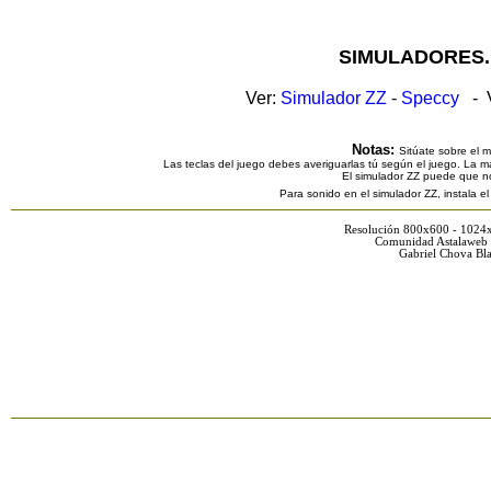
SIMULADORES.
Ver:
Simulador ZZ
-
Speccy
- V
Notas:
Sitúate sobre el 
Las teclas del juego debes averiguarlas tú según el juego. La ma
El simulador ZZ puede que n
Para sonido en el simulador ZZ, instala e
Resolución 800x600 - 1024
Comunidad Astalaweb 
Gabriel Chova Bla