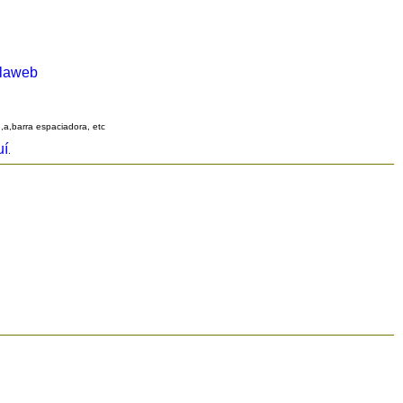
alaweb
q,a,barra espaciadora, etc
uí
.