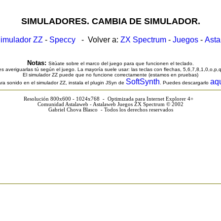
SIMULADORES. CAMBIA DE SIMULADOR.
imulador ZZ
-
Speccy
- Volver a:
ZX Spectrum
-
Juegos
-
Ast
Notas:
Sitúate sobre el marco del juego para que funcionen el teclado.
s averiguarlas tú según el juego. La mayoría suele usar: las teclas con flechas, 5,6,7,8,1,0,o,p,
El simulador ZZ puede que no funcione correctamente (estamos en pruebas)
SoftSynth
aq
ra sonido en el simulador ZZ, instala el plugin JSyn de
. Puedes descargarlo
Resolución 800x600 - 1024x768 - Optimizada para Internet Explorer 4+
Comunidad Astalaweb - Astalaweb Juegos ZX Spectrum © 2002
Gabriel Chova Blasco - Todos los derechos reservados