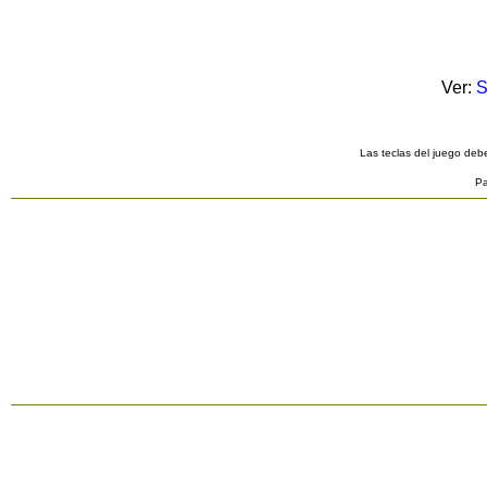
Ver:
S
Las teclas del juego debe
Pa