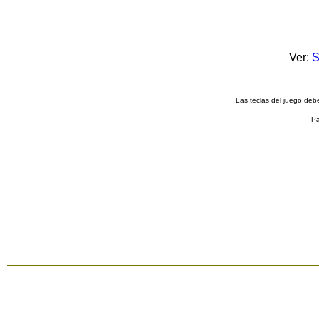
Ver:
S
Las teclas del juego debe
Pa