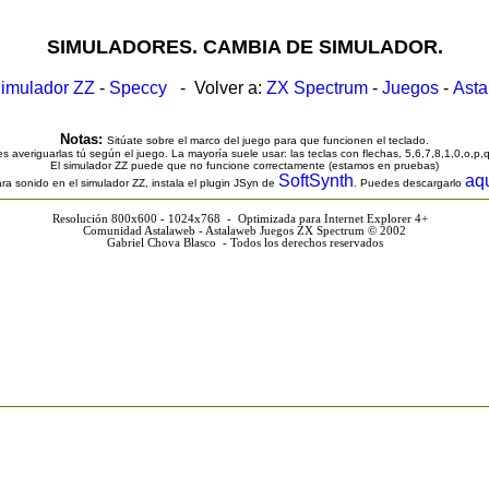
SIMULADORES. CAMBIA DE SIMULADOR.
imulador ZZ
-
Speccy
- Volver a:
ZX Spectrum
-
Juegos
-
Ast
Notas:
Sitúate sobre el marco del juego para que funcionen el teclado.
s averiguarlas tú según el juego. La mayoría suele usar: las teclas con flechas, 5,6,7,8,1,0,o,p,
El simulador ZZ puede que no funcione correctamente (estamos en pruebas)
SoftSynth
aq
ra sonido en el simulador ZZ, instala el plugin JSyn de
. Puedes descargarlo
Resolución 800x600 - 1024x768 - Optimizada para Internet Explorer 4+
Comunidad Astalaweb - Astalaweb Juegos ZX Spectrum © 2002
Gabriel Chova Blasco - Todos los derechos reservados