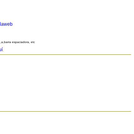
alaweb
q,a,barra espaciadora, etc
uí
.