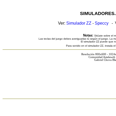
SIMULADORES.
Ver:
Simulador ZZ
-
Speccy
- V
Notas:
Sitúate sobre el 
Las teclas del juego debes averiguarlas tú según el juego. La ma
El simulador ZZ puede que n
Para sonido en el simulador ZZ, instala e
Resolución 800x600 - 1024
Comunidad Astalaweb 
Gabriel Chova Bla