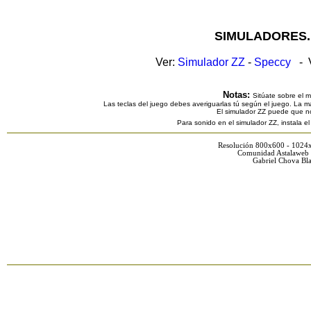
SIMULADORES.
Ver:
Simulador ZZ
-
Speccy
- V
Notas:
Sitúate sobre el 
Las teclas del juego debes averiguarlas tú según el juego. La ma
El simulador ZZ puede que n
Para sonido en el simulador ZZ, instala e
Resolución 800x600 - 1024
Comunidad Astalaweb 
Gabriel Chova Bla