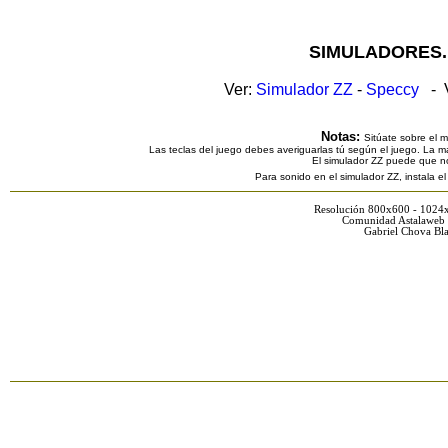
SIMULADORES.
Ver:
Simulador ZZ
-
Speccy
- V
Notas:
Sitúate sobre el 
Las teclas del juego debes averiguarlas tú según el juego. La ma
El simulador ZZ puede que n
Para sonido en el simulador ZZ, instala e
Resolución 800x600 - 1024
Comunidad Astalaweb 
Gabriel Chova Bla