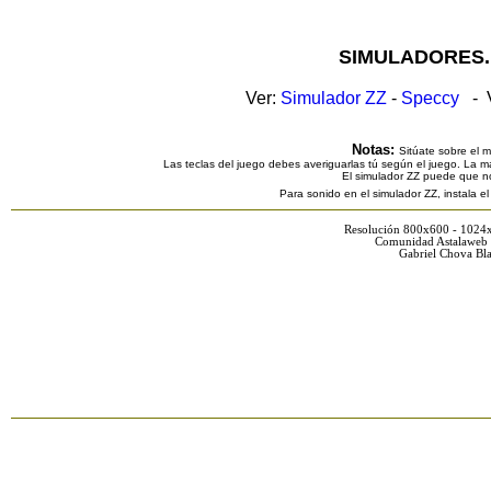
SIMULADORES.
Ver:
Simulador ZZ
-
Speccy
- V
Notas:
Sitúate sobre el 
Las teclas del juego debes averiguarlas tú según el juego. La ma
El simulador ZZ puede que n
Para sonido en el simulador ZZ, instala e
Resolución 800x600 - 1024
Comunidad Astalaweb 
Gabriel Chova Bla