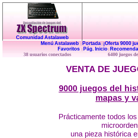
Comunidad Astalaweb
Menú Astalaweb
Portada
¡Oferta 9000 j
|
|
Favoritos
Pág. Inicio
Recomenda
|
|
38 usuarios conectados
6400 juegos d
VENTA DE JUEG
9000 juegos del hi
mapas y v
Prácticamente todos los
microordena
una pieza histórica 