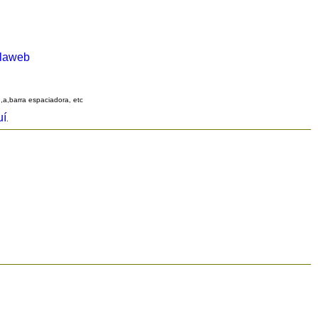
alaweb
q,a,barra espaciadora, etc
uí
.