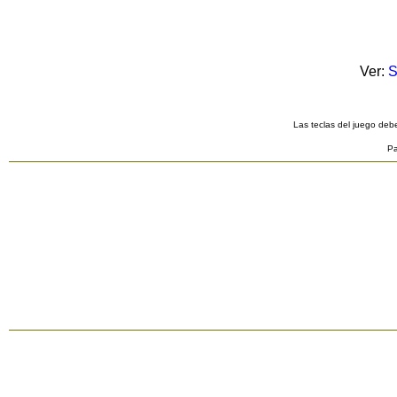
Ver:
S
Las teclas del juego debe
Pa