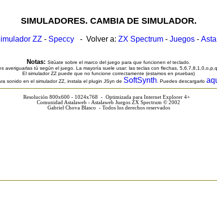
SIMULADORES. CAMBIA DE SIMULADOR.
imulador ZZ
-
Speccy
- Volver a:
ZX Spectrum
-
Juegos
-
Ast
Notas:
Sitúate sobre el marco del juego para que funcionen el teclado.
s averiguarlas tú según el juego. La mayoría suele usar: las teclas con flechas, 5,6,7,8,1,0,o,p,
El simulador ZZ puede que no funcione correctamente (estamos en pruebas)
SoftSynth
aq
ra sonido en el simulador ZZ, instala el plugin JSyn de
. Puedes descargarlo
Resolución 800x600 - 1024x768 - Optimizada para Internet Explorer 4+
Comunidad Astalaweb - Astalaweb Juegos ZX Spectrum © 2002
Gabriel Chova Blasco - Todos los derechos reservados