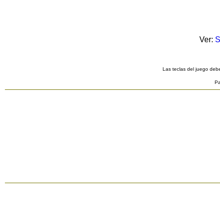
Ver:
S
Las teclas del juego debe
Pa