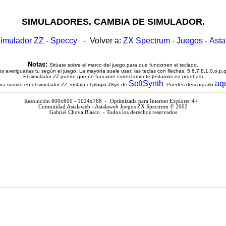
SIMULADORES. CAMBIA DE SIMULADOR.
imulador ZZ
-
Speccy
- Volver a:
ZX Spectrum
-
Juegos
-
Ast
Notas:
Sitúate sobre el marco del juego para que funcionen el teclado.
s averiguarlas tú según el juego. La mayoría suele usar: las teclas con flechas, 5,6,7,8,1,0,o,p,
El simulador ZZ puede que no funcione correctamente (estamos en pruebas)
SoftSynth
aq
ra sonido en el simulador ZZ, instala el plugin JSyn de
. Puedes descargarlo
Resolución 800x600 - 1024x768 - Optimizada para Internet Explorer 4+
Comunidad Astalaweb - Astalaweb Juegos ZX Spectrum © 2002
Gabriel Chova Blasco - Todos los derechos reservados