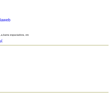
alaweb
q,a,barra espaciadora, etc
uí
.