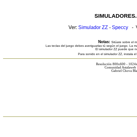
SIMULADORES.
Ver:
Simulador ZZ
-
Speccy
- V
Notas:
Sitúate sobre el 
Las teclas del juego debes averiguarlas tú según el juego. La ma
El simulador ZZ puede que n
Para sonido en el simulador ZZ, instala e
Resolución 800x600 - 1024
Comunidad Astalaweb 
Gabriel Chova Bla