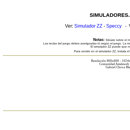
SIMULADORES.
Ver:
Simulador ZZ
-
Speccy
- V
Notas:
Sitúate sobre el 
Las teclas del juego debes averiguarlas tú según el juego. La ma
El simulador ZZ puede que n
Para sonido en el simulador ZZ, instala e
Resolución 800x600 - 1024
Comunidad Astalaweb 
Gabriel Chova Bla