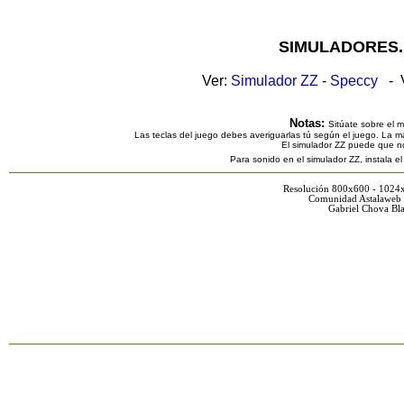
SIMULADORES.
Ver:
Simulador ZZ
-
Speccy
- V
Notas:
Sitúate sobre el 
Las teclas del juego debes averiguarlas tú según el juego. La ma
El simulador ZZ puede que n
Para sonido en el simulador ZZ, instala e
Resolución 800x600 - 1024
Comunidad Astalaweb 
Gabriel Chova Bla