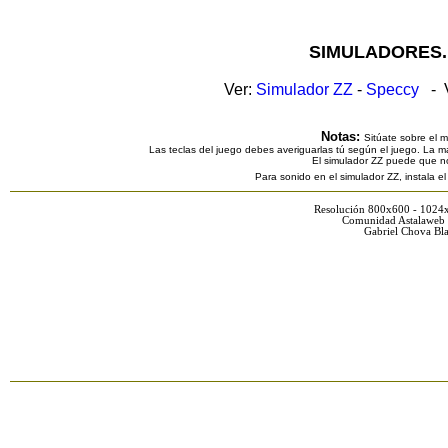
SIMULADORES.
Ver:
Simulador ZZ
-
Speccy
- V
Notas:
Sitúate sobre el 
Las teclas del juego debes averiguarlas tú según el juego. La ma
El simulador ZZ puede que n
Para sonido en el simulador ZZ, instala e
Resolución 800x600 - 1024
Comunidad Astalaweb 
Gabriel Chova Bla